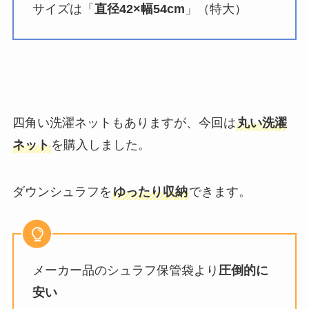
サイズは「
直径42×幅54cm
」（特大）
四角い洗濯ネットもありますが、今回は
丸い洗濯
ネット
を購入しました。
ダウンシュラフを
ゆったり収納
できます。
メーカー品のシュラフ保管袋より
圧倒的に
安い