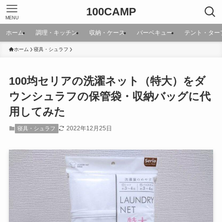
100CAMP
MENU
ホーム
調理・キッチン
収納・ケース
バーベキュー
テント・ター
ホーム
寝具・シュラフ
100均セリアの洗濯ネット（特大）をダ
ウンシュラフの保管袋・収納バッグに代
用してみた
2022年12月25日
寝具・シュラフ